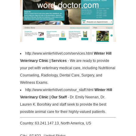
http://www.winterhillvet.com/services.html
Winter Hill
Veterinary Clinic | Services
- We are ready to provide
your pet with veterinary medical care, including Nutritional
Counseling, Radiology, Dental Care, Surgery, and
Wellness Exams.
http://www.winterhillvet.com/our_staff.html
Winter Hill
Veterinary Clinic | Our Staff
- Dr. Emily Neenan, Dr.
Lauren K. Borofsky and staff seek to provide the best
possible animal care for their highly-valued patients.
Country: 63.241.147.13, North America, US
City: -97.822 , United States