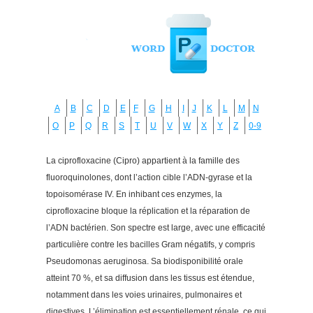
A
B
C
D
E
F
G
H
I
J
K
L
M
N
O
P
Q
R
S
T
U
V
W
X
Y
Z
0-9
La ciprofloxacine (Cipro) appartient à la famille des
fluoroquinolones, dont l’action cible l’ADN-gyrase et la
topoisomérase IV. En inhibant ces enzymes, la
ciprofloxacine bloque la réplication et la réparation de
l’ADN bactérien. Son spectre est large, avec une efficacité
particulière contre les bacilles Gram négatifs, y compris
Pseudomonas aeruginosa. Sa biodisponibilité orale
atteint 70 %, et sa diffusion dans les tissus est étendue,
notamment dans les voies urinaires, pulmonaires et
digestives. L’élimination est essentiellement rénale, ce qui