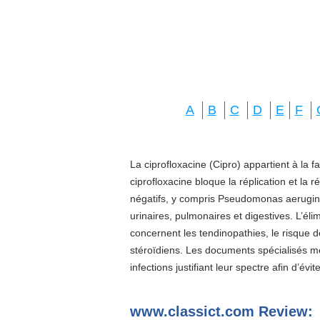
A
B
C
D
E
F
La ciprofloxacine (Cipro) appartient à la f
ciprofloxacine bloque la réplication et la 
négatifs, y compris Pseudomonas aeruginos
urinaires, pulmonaires et digestives. L’él
concernent les tendinopathies, le risque d
stéroïdiens. Les documents spécialisés 
infections justifiant leur spectre afin d’évi
www.classict.com Review: