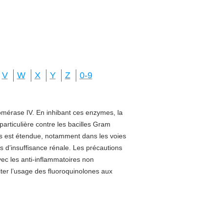
V
W
X
Y
Z
0-9
isomérase IV. En inhibant ces enzymes, la
 particulière contre les bacilles Gram
sus est étendue, notamment dans les voies
s d’insuffisance rénale. Les précautions
vec les anti-inflammatoires non
miter l’usage des fluoroquinolones aux