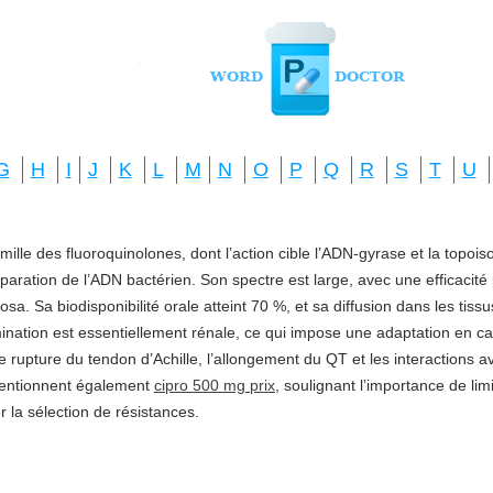
G
H
I
J
K
L
M
N
O
P
Q
R
S
T
U
amille des fluoroquinolones, dont l’action cible l’ADN-gyrase et la topo
réparation de l’ADN bactérien. Son spectre est large, avec une efficacité
a. Sa biodisponibilité orale atteint 70 %, et sa diffusion dans les tis
imination est essentiellement rénale, ce qui impose une adaptation en ca
e rupture du tendon d’Achille, l’allongement du QT et les interactions a
mentionnent également
cipro 500 mg prix
, soulignant l’importance de li
ter la sélection de résistances.