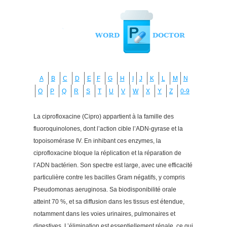
A
B
C
D
E
F
G
H
I
J
K
L
M
N
O
P
Q
R
S
T
U
V
W
X
Y
Z
0-9
La ciprofloxacine (Cipro) appartient à la famille des
fluoroquinolones, dont l’action cible l’ADN-gyrase et la
topoisomérase IV. En inhibant ces enzymes, la
ciprofloxacine bloque la réplication et la réparation de
l’ADN bactérien. Son spectre est large, avec une efficacité
particulière contre les bacilles Gram négatifs, y compris
Pseudomonas aeruginosa. Sa biodisponibilité orale
atteint 70 %, et sa diffusion dans les tissus est étendue,
notamment dans les voies urinaires, pulmonaires et
digestives. L’élimination est essentiellement rénale, ce qui