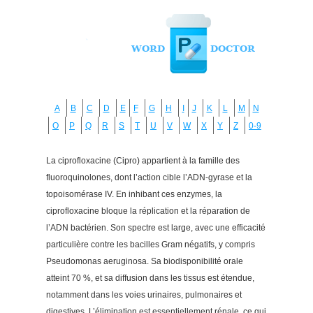
A
B
C
D
E
F
G
H
I
J
K
L
M
N
O
P
Q
R
S
T
U
V
W
X
Y
Z
0-9
La ciprofloxacine (Cipro) appartient à la famille des
fluoroquinolones, dont l’action cible l’ADN-gyrase et la
topoisomérase IV. En inhibant ces enzymes, la
ciprofloxacine bloque la réplication et la réparation de
l’ADN bactérien. Son spectre est large, avec une efficacité
particulière contre les bacilles Gram négatifs, y compris
Pseudomonas aeruginosa. Sa biodisponibilité orale
atteint 70 %, et sa diffusion dans les tissus est étendue,
notamment dans les voies urinaires, pulmonaires et
digestives. L’élimination est essentiellement rénale, ce qui