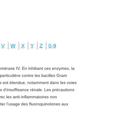
V
W
X
Y
Z
0-9
isomérase IV. En inhibant ces enzymes, la
 particulière contre les bacilles Gram
sus est étendue, notamment dans les voies
s d’insuffisance rénale. Les précautions
vec les anti-inflammatoires non
miter l’usage des fluoroquinolones aux