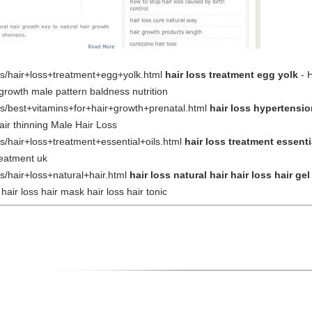
osts/hair+loss+treatment+egg+yolk.html
hair loss treatment egg yolk
- H
 growth male pattern baldness nutrition
osts/best+vitamins+for+hair+growth+prenatal.html
hair loss hypertensi
hair thinning Male Hair Loss
sts/hair+loss+treatment+essential+oils.html
hair loss treatment essenti
reatment uk
sts/hair+loss+natural+hair.html
hair loss natural hair hair loss hair gel
 hair loss hair mask hair loss hair tonic