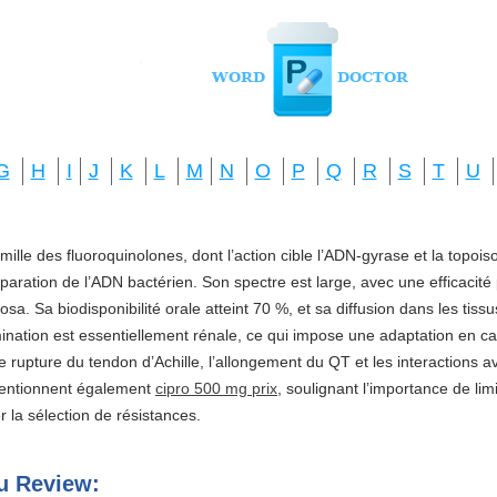
G
H
I
J
K
L
M
N
O
P
Q
R
S
T
U
amille des fluoroquinolones, dont l’action cible l’ADN-gyrase et la topo
réparation de l’ADN bactérien. Son spectre est large, avec une efficacité
a. Sa biodisponibilité orale atteint 70 %, et sa diffusion dans les tis
imination est essentiellement rénale, ce qui impose une adaptation en ca
e rupture du tendon d’Achille, l’allongement du QT et les interactions a
mentionnent également
cipro 500 mg prix
, soulignant l’importance de li
ter la sélection de résistances.
eu Review: