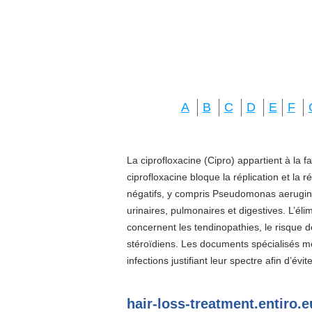
A
B
C
D
E
F
La ciprofloxacine (Cipro) appartient à la f
ciprofloxacine bloque la réplication et la 
négatifs, y compris Pseudomonas aeruginos
urinaires, pulmonaires et digestives. L’él
concernent les tendinopathies, le risque d
stéroïdiens. Les documents spécialisés 
infections justifiant leur spectre afin d’évi
hair-loss-treatment.entiro.