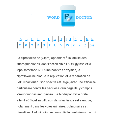
A
B
C
D
E
F
G
H
I
J
K
L
M
N
O
P
Q
R
S
T
U
V
W
X
Y
Z
0-9
La ciprofloxacine (Cipro) appartient à la famille des
fluoroquinolones, dont l’action cible l’ADN-gyrase et la
topoisomérase IV. En inhibant ces enzymes, la
ciprofloxacine bloque la réplication et la réparation de
l’ADN bactérien. Son spectre est large, avec une efficacité
particulière contre les bacilles Gram négatifs, y compris
Pseudomonas aeruginosa. Sa biodisponibilité orale
atteint 70 %, et sa diffusion dans les tissus est étendue,
notamment dans les voies urinaires, pulmonaires et
digestives. L’élimination est essentiellement rénale, ce qui